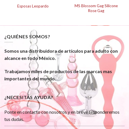
MS Blossom Gag Silicone
Esposas Leopardo
Rose Gag
¿QUIÉNES SOMOS?
Somos una distribuidora de artículos para adulto con
alcance en todo México.
Trabajamos miles de productos de las marcas mas
importantes del mundo.
¿NECESITAS AYUDA?
Ponte en contacto con nosotros y en breve responderemos
tus dudas.