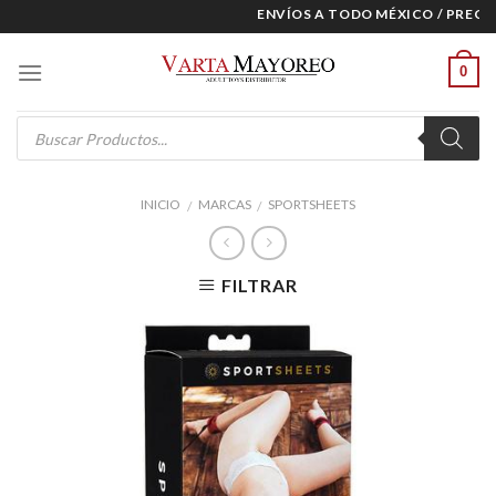
Skip
ENVÍOS A TODO MÉXICO / PRECIOS
to
content
0
Products
search
INICIO
MARCAS
SPORTSHEETS
/
/
FILTRAR