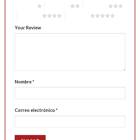
1 of 5 stars
2 of 5 stars
3 of 5 stars
4 of 5 stars
5 of 5 stars
Your Review
Nombre
*
Correo electrónico
*