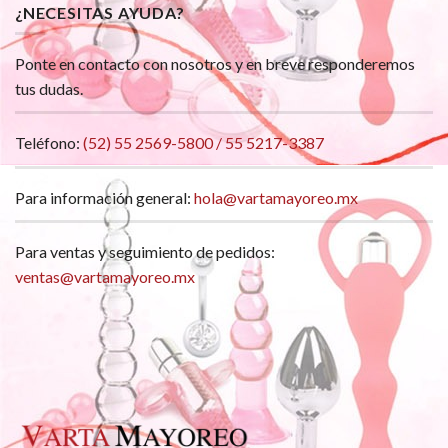
¿NECESITAS AYUDA?
Ponte en contacto con nosotros y en breve responderemos
tus dudas.
Teléfono:
(52) 55 2569-5800 / 55 5217-3387
Para información general:
hola@vartamayoreo.mx
Para ventas y seguimiento de pedidos:
ventas@vartamayoreo.mx