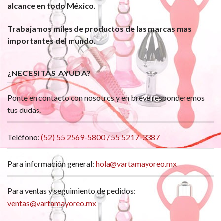
alcance en todo México.
Trabajamos miles de productos de las marcas mas
importantes del mundo.
¿NECESITAS AYUDA?
Ponte en contacto con nosotros y en breve responderemos
tus dudas.
Teléfono:
(52) 55 2569-5800 / 55 5217-3387
Para información general:
hola@vartamayoreo.mx
Para ventas y seguimiento de pedidos:
ventas@vartamayoreo.mx