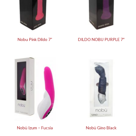
Nobu Pink Dildo 7”
DILDO NOBU PURPLE 7″
Nobü Izum – Fucsia
Nobü Gïno Black