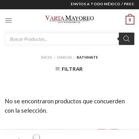
Skip
ENVÍOS A TODO MÉXICO / PRECIOS
to
content
0
Products
search
INICIO
MARCAS
BATHMATE
/
/
FILTRAR
No se encontraron productos que concuerden
con la selección.