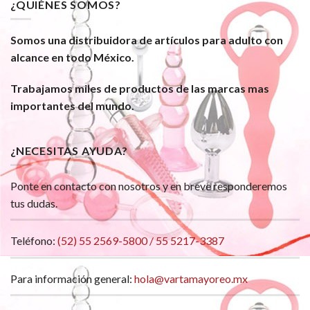
¿QUIÉNES SOMOS?
Somos una distribuidora de artículos para adulto con
alcance en todo México.
Trabajamos miles de productos de las marcas mas
importantes del mundo.
¿NECESITAS AYUDA?
Ponte en contacto con nosotros y en breve responderemos
tus dudas.
Teléfono:
(52) 55 2569-5800 / 55 5217-3387
Para información general:
hola@vartamayoreo.mx