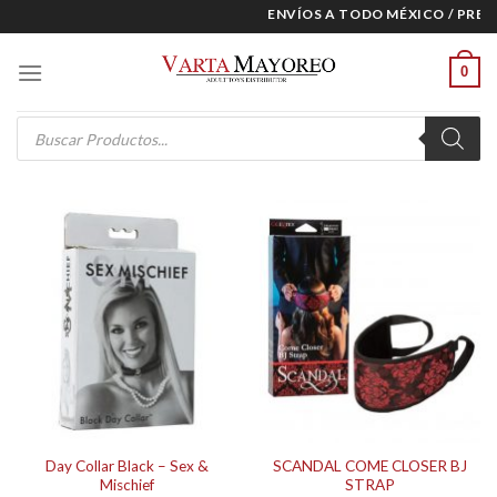
Skip
ENVÍOS A TODO MÉXICO / PRECI
to
content
0
Products
search
Day Collar Black – Sex &
SCANDAL COME CLOSER BJ
Mischief
STRAP