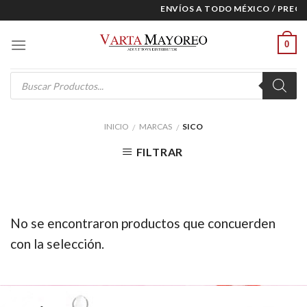
Skip
ENVÍOS A TODO MÉXICO / PRECIO
to
content
0
Products
search
INICIO
MARCAS
SICO
/
/
FILTRAR
No se encontraron productos que concuerden
con la selección.