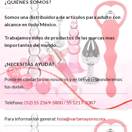
¿QUIÉNES SOMOS?
Somos una distribuidora de artículos para adulto con
alcance en todo México.
Trabajamos miles de productos de las marcas mas
importantes del mundo.
¿NECESITAS AYUDA?
Ponte en contacto con nosotros y en breve responderemos
tus dudas.
Teléfono:
(52) 55 2569-5800 / 55 5217-3387
Para información general:
hola@vartamayoreo.mx