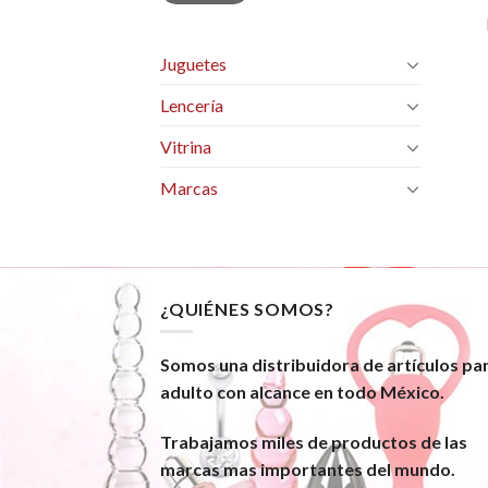
Juguetes
Lencería
Vitrina
Marcas
¿QUIÉNES SOMOS?
Somos una distribuidora de artículos pa
adulto con alcance en todo México.
Trabajamos miles de productos de las
marcas mas importantes del mundo.