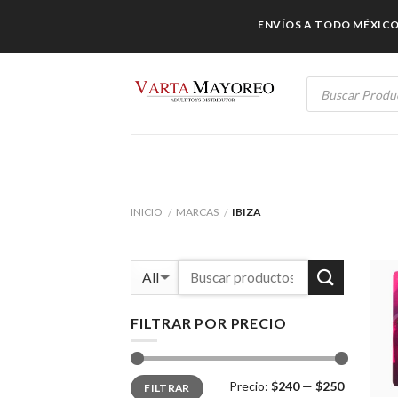
Skip
ENVÍOS A TODO MÉXICO /
to
content
Products
search
INICIO
MARCAS
IBIZA
/
/
FILTRAR POR PRECIO
Precio
Precio
Precio:
$240
—
$250
FILTRAR
mínimo
máximo