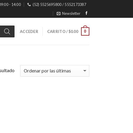
 09:00 - 14:00
(52) 5525695800 / 5552173387
Newsletter
0
ACCEDER
CARRITO /
$
0.00
sultado