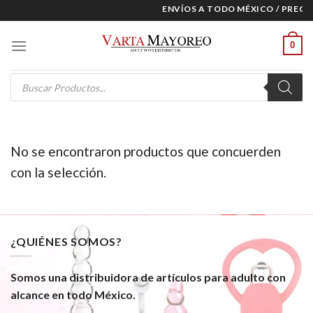
Skip
ENVÍOS A TODO MÉXICO / PRECIO
to
content
0
Products
search
No se encontraron productos que concuerden
con la selección.
¿QUIÉNES SOMOS?
Somos una distribuidora de artículos para adulto con
alcance en todo México.