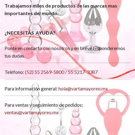
Trabajamos miles de productos de las marcas mas
importantes del mundo.
¿NECESITAS AYUDA?
Ponte en contacto con nosotros y en breve responderemos
tus dudas.
Teléfono:
(52) 55 2569-5800 / 55 5217-3387
Para información general:
hola@vartamayoreo.mx
Para ventas y seguimiento de pedidos:
ventas@vartamayoreo.mx