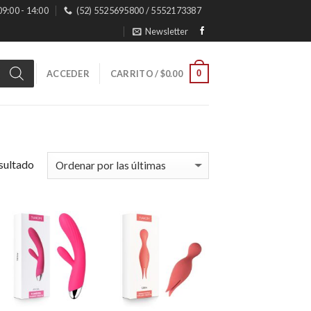
 09:00 - 14:00
(52) 5525695800 / 5552173387
Newsletter
0
ACCEDER
CARRITO /
$
0.00
sultado