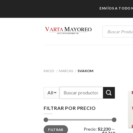
Skip
ENVÍOS A TODO MÉ
to
content
Products
search
INICIO
MARCAS
SVAKOM
/
/
FILTRAR POR PRECIO
Precio
Precio
Precio:
$2,230
—
FILTRAR
mínimo
máximo