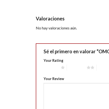
Valoraciones
No hay valoraciones aún.
Sé el primero en valorar “O
Your Rating
1 of 5 stars
2 of 5 stars
3 of 5 
Your Review