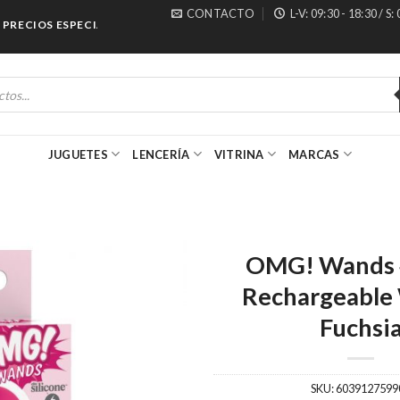
CONTACTO
L-V: 09:30 - 18:30 / S:
ECIOS ESPECIALES PARA MAYORISTAS
JUGUETES
LENCERÍA
VITRINA
MARCAS
OMG! Wands 
Rechargeable
Fuchsi
SKU:
6039127599