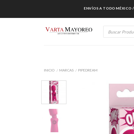
Skip
ENVÍOS A TODO MÉXICO / PR
to
content
Products
search
INICIO
MARCAS
PIPEDREAM
/
/