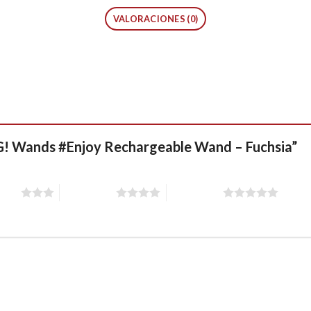
VALORACIONES (0)
MG! Wands #Enjoy Rechargeable Wand – Fuchsia”
stars
4 of 5 stars
5 of 5 stars