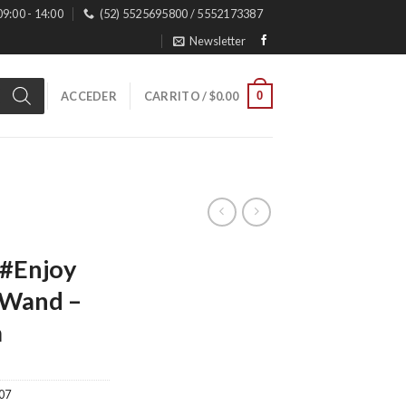
 09:00 - 14:00
(52) 5525695800 / 5552173387
Newsletter
0
ACCEDER
CARRITO /
$
0.00
#Enjoy
 Wand –
a
07