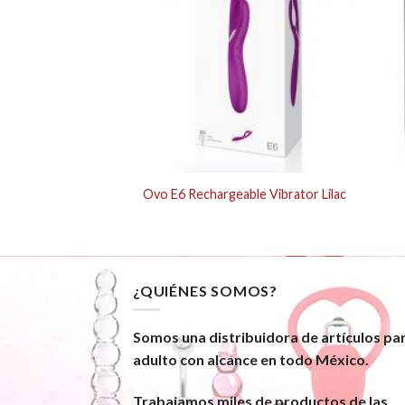
e Black Chrome
Ovo E6 Rechargeable Vibrator Lilac
¿QUIÉNES SOMOS?
Somos una distribuidora de artículos pa
adulto con alcance en todo México.
Trabajamos miles de productos de las