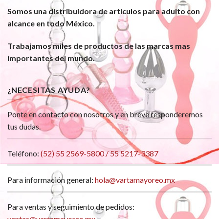
Somos una distribuidora de artículos para adulto con
alcance en todo México.
Trabajamos miles de productos de las marcas mas
importantes del mundo.
¿NECESITAS AYUDA?
Ponte en contacto con nosotros y en breve responderemos
tus dudas.
Teléfono:
(52) 55 2569-5800 / 55 5217-3387
Para información general:
hola@vartamayoreo.mx
Para ventas y seguimiento de pedidos:
ventas@vartamayoreo.mx