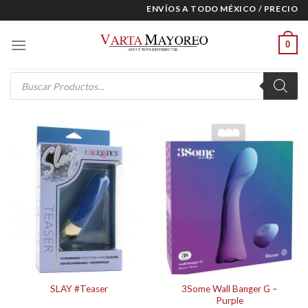
Skip
ENVÍOS A TODO MÉXICO / PRECIOS ES
to
content
0
Products
search
3Some Wall Banger G –
SLAY #Teaser
Purple