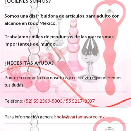
¿QUIÉNES SOMOS?
Somos una distribuidora de artículos para adulto con
alcance en todo México.
Trabajamos miles de productos de las marcas mas
importantes del mundo.
¿NECESITAS AYUDA?
Ponte en contacto con nosotros y en breve responderemos
tus dudas.
Teléfono:
(52) 55 2569-5800 / 55 5217-3387
Para información general:
hola@vartamayoreo.mx