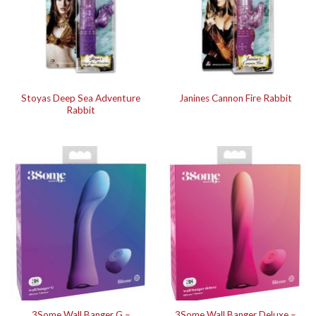
Stoyas Deep Sea Adventure
Janines Cannon Fire Rabbit
Rabbit
3Some Wall Banger G –
3Some Wall Banger Deluxe –