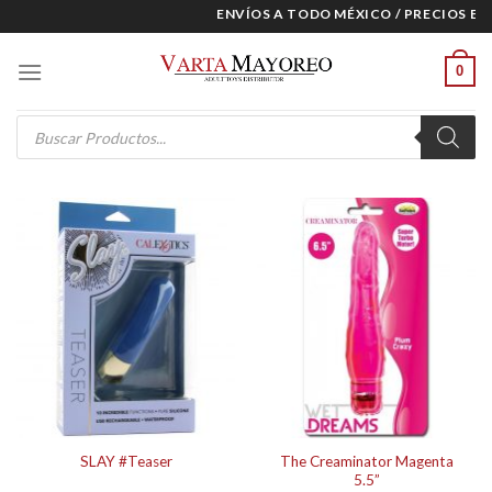
Skip
ENVÍOS A TODO MÉXICO / PRECIOS ESPECI
to
content
0
Products
search
The Creaminator Magenta
SLAY #Teaser
5.5”