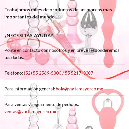
Trabajamos miles de productos de las marcas mas
importantes del mundo.
¿NECESITAS AYUDA?
Ponte en contacto con nosotros y en breve responderemos
tus dudas.
Teléfono:
(52) 55 2569-5800 / 55 5217-3387
Para información general:
hola@vartamayoreo.mx
Para ventas y seguimiento de pedidos:
ventas@vartamayoreo.mx