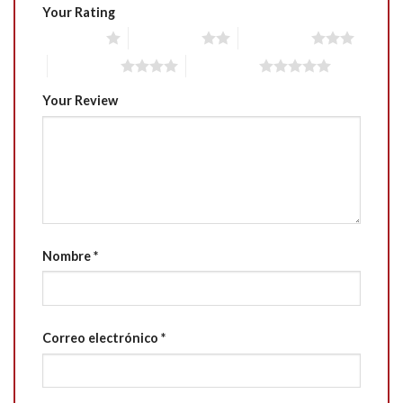
Your Rating
1 of 5 stars
2 of 5 stars
3 of 5 stars
4 of 5 stars
5 of 5 stars
Your Review
Nombre
*
Correo electrónico
*