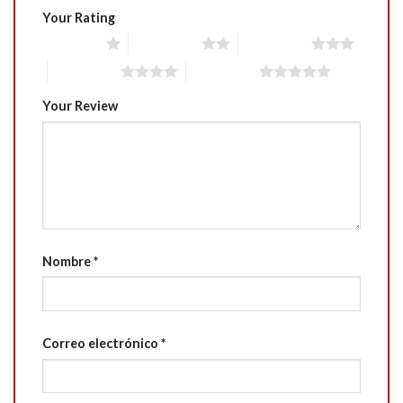
Your Rating
1 of 5 stars
2 of 5 stars
3 of 5 stars
4 of 5 stars
5 of 5 stars
Your Review
Nombre
*
Correo electrónico
*