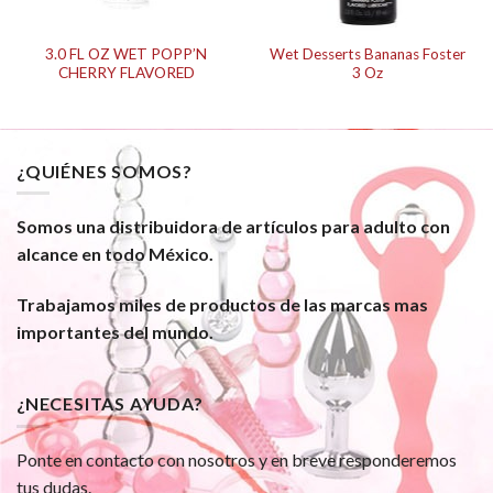
3.0 FL OZ WET POPP’N
Wet Desserts Bananas Foster
CHERRY FLAVORED
3 Oz
¿QUIÉNES SOMOS?
Somos una distribuidora de artículos para adulto con
alcance en todo México.
Trabajamos miles de productos de las marcas mas
importantes del mundo.
¿NECESITAS AYUDA?
Ponte en contacto con nosotros y en breve responderemos
tus dudas.