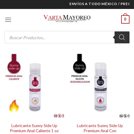
Skip
ENVÍOS A TODO MÉXICO / PRECIO
to
content
0
Products
search
Lubricante Sunny Side Up
Lubricante Sunny Side Up
Premium Anal Caliente 1 oz
Premium Anal Con