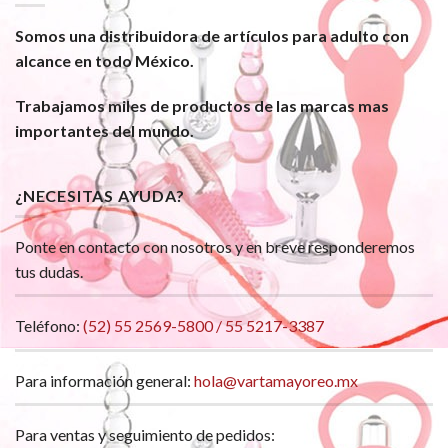
Somos una distribuidora de artículos para adulto con
alcance en todo México.
Trabajamos miles de productos de las marcas mas
importantes del mundo.
¿NECESITAS AYUDA?
Ponte en contacto con nosotros y en breve responderemos
tus dudas.
Teléfono:
(52) 55 2569-5800 / 55 5217-3387
Para información general:
hola@vartamayoreo.mx
Para ventas y seguimiento de pedidos: