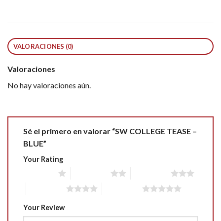
VALORACIONES (0)
Valoraciones
No hay valoraciones aún.
Sé el primero en valorar “SW COLLEGE TEASE –
BLUE”
Your Rating
1 of 5 stars
2 of 5 stars
3 of 5 stars
4 of 5 stars
5 of 5 stars
Your Review