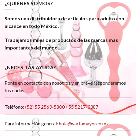
¿QUIÉNES SOMOS?
Somos una distribuidora de artículos para adulto con
alcance en todo México.
Trabajamos miles de productos de las marcas mas
importantes del mundo.
¿NECESITAS AYUDA?
Ponte en contacto con nosotros y en breve responderemos
tus dudas.
Teléfono:
(52) 55 2569-5800 / 55 5217-3387
Para información general:
hola@vartamayoreo.mx