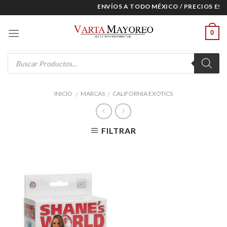
Skip
ENVÍOS A TODO MÉXICO / PRECIOS ESPE
to
content
0
Products
search
INICIO
MARCAS
CALIFORNIA EXOTICS
/
/
FILTRAR