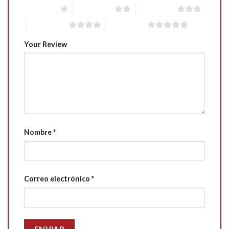
1 of 5 stars
2 of 5 stars
3 of 5 stars
4 of 5 stars
5 of 5 stars
Your Review
Nombre
*
Correo electrónico
*