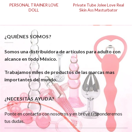
PERSONAL TRAINER LOVE
Private Tube Jolee Love Real
DOLL
Skin Ass Masturbator
¿QUIÉNES SOMOS?
Somos una distribuidora de artículos para adulto con
alcance en todo México.
Trabajamos miles de productos de las marcas mas
importantes del mundo.
¿NECESITAS AYUDA?
Ponte en contacto con nosotros y en breve responderemos
tus dudas.