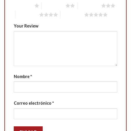
1 of 5 stars
2 of 5 stars
3 of 5 stars
4 of 5 stars
5 of 5 stars
Your Review
Nombre
*
Correo electrónico
*