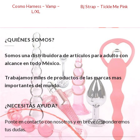
Cosmo Harness – Vamp –
Bj Strap – Tickle Me Pink
L/XL
¿QUIÉNES SOMOS?
Somos una distribuidora de artículos para adulto con
alcance en todo México.
Trabajamos miles de productos de las marcas mas
importantes del mundo.
¿NECESITAS AYUDA?
Ponte en contacto con nosotros y en breve responderemos
tus dudas.