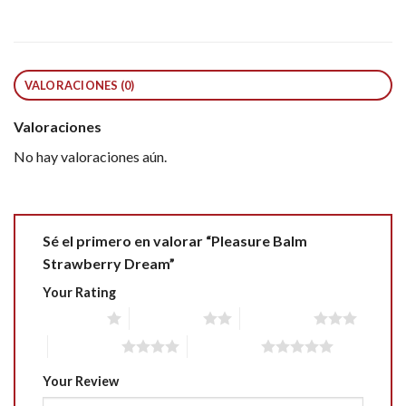
VALORACIONES (0)
Valoraciones
No hay valoraciones aún.
Sé el primero en valorar “Pleasure Balm
Strawberry Dream”
Your Rating
1 of 5 stars
2 of 5 stars
3 of 5 stars
4 of 5 stars
5 of 5 stars
Your Review