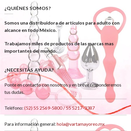
¿QUIÉNES SOMOS?
Somos una distribuidora de artículos para adulto con
alcance en todo México.
Trabajamos miles de productos de las marcas mas
importantes del mundo.
¿NECESITAS AYUDA?
Ponte en contacto con nosotros y en breve responderemos
tus dudas.
Teléfono:
(52) 55 2569-5800 / 55 5217-3387
Para información general:
hola@vartamayoreo.mx