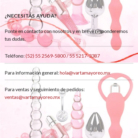
¿NECESITAS AYUDA?
Ponte en contacto con nosotros y en breve responderemos
tus dudas.
Teléfono:
(52) 55 2569-5800 / 55 5217-3387
Para información general:
hola@vartamayoreo.mx
Para ventas y seguimiento de pedidos:
ventas@vartamayoreo.mx