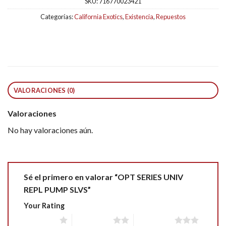
SKU:
716770023421
Categorías:
California Exotics
,
Existencia
,
Repuestos
VALORACIONES (0)
Valoraciones
No hay valoraciones aún.
Sé el primero en valorar “OPT SERIES UNIV
REPL PUMP SLVS”
Your Rating
1 of 5 stars
2 of 5 stars
3 of 5 stars