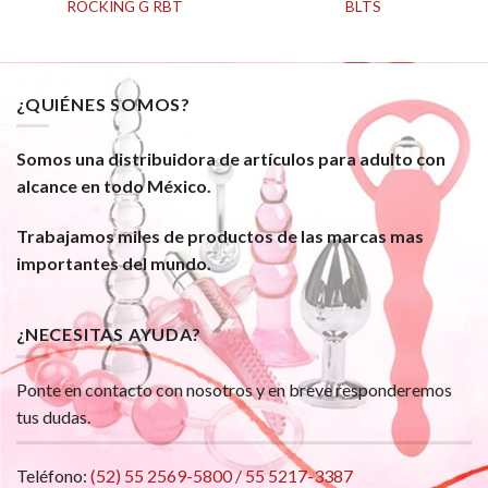
ROCKING G RBT
BLTS
¿QUIÉNES SOMOS?
Somos una distribuidora de artículos para adulto con
alcance en todo México.
Trabajamos miles de productos de las marcas mas
importantes del mundo.
¿NECESITAS AYUDA?
Ponte en contacto con nosotros y en breve responderemos
tus dudas.
Teléfono:
(52) 55 2569-5800 / 55 5217-3387