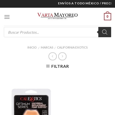
Skip
ENVÍOS A TODO MÉXICO / PRECIOS 
to
content
0
Products
search
INICIO
MARCAS
CALIFORNIA EXOTICS
/
/
FILTRAR