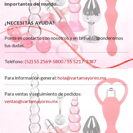
importantes del mundo.
¿NECESITAS AYUDA?
Ponte en contacto con nosotros y en breve responderemos
tus dudas.
Teléfono:
(52) 55 2569-5800 / 55 5217-3387
Para información general:
hola@vartamayoreo.mx
Para ventas y seguimiento de pedidos:
ventas@vartamayoreo.mx