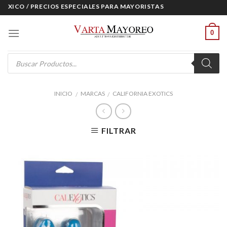
Skip
XICO / PRECIOS ESPECIALES PARA MAYORISTAS
to
content
0
Products
search
INICIO
MARCAS
CALIFORNIA EXOTICS
/
/
FILTRAR