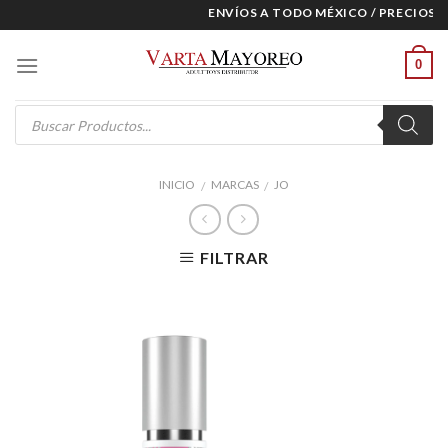
Skip
ENVÍOS A TODO MÉXICO / PRECIOS ES
to
content
0
Products
search
INICIO
MARCAS
JO
/
/
FILTRAR