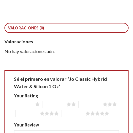
VALORACIONES (0)
Valoraciones
No hay valoraciones aún.
Sé el primero en valorar “Jo Classic Hybrid
Water & Silicon 1 Oz”
Your Rating
1 of 5 stars
2 of 5 stars
3 of 5 stars
4 of 5 stars
5 of 5 stars
Your Review