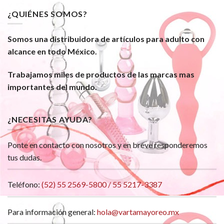
¿QUIÉNES SOMOS?
Somos una distribuidora de artículos para adulto con
alcance en todo México.
Trabajamos miles de productos de las marcas mas
importantes del mundo.
¿NECESITAS AYUDA?
Ponte en contacto con nosotros y en breve responderemos
tus dudas.
Teléfono:
(52) 55 2569-5800 / 55 5217-3387
Para información general:
hola@vartamayoreo.mx