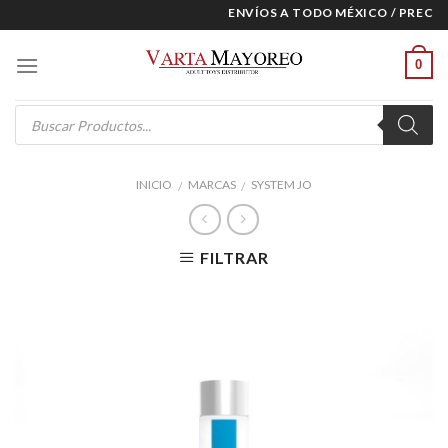
Skip
ENVÍOS A TODO MÉXICO / PRECIOS
to
content
0
Products
search
INICIO
MARCAS
SYSTEM JO
/
/
FILTRAR