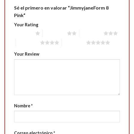
Sé el primero en valorar “JimmyjaneForm 8
Pink”
Your Rating
1 of 5 stars
2 of 5 stars
3 of 5 stars
4 of 5 stars
5 of 5 stars
Your Review
Nombre
*
Correo electrónico
*