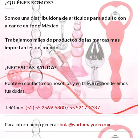
¿QUIÉNES SOMOS?
Somos una distribuidora de artículos para adulto con
alcance en todo México.
Trabajamos miles de productos de las marcas mas
importantes del mundo.
¿NECESITAS AYUDA?
Ponte en contacto con nosotros y en breve responderemos
tus dudas.
Teléfono:
(52) 55 2569-5800 / 55 5217-3387
Para información general:
hola@vartamayoreo.mx