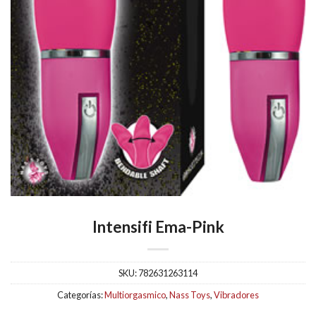
Intensifi Ema-Pink
SKU:
782631263114
Categorías:
Multiorgasmico
,
Nass Toys
,
Vibradores