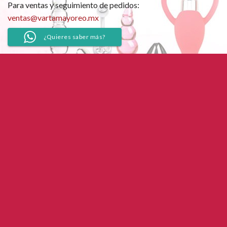
Para ventas y seguimiento de pedidos:
ventas@vartamayoreo.mx
¿Quieres saber más?
Copyright 2026 ©
Varta Mayoreo. Todos los Derechos