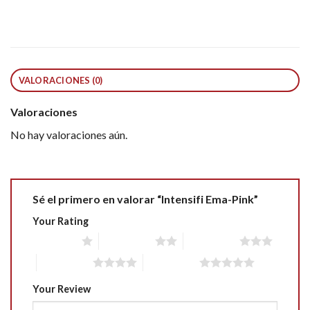
VALORACIONES (0)
Valoraciones
No hay valoraciones aún.
Sé el primero en valorar “Intensifi Ema-Pink”
Your Rating
1 of 5 stars
2 of 5 stars
3 of 5 stars
4 of 5 stars
5 of 5 stars
Your Review