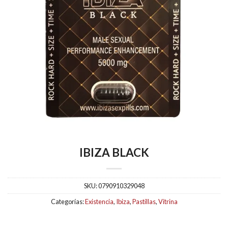
IBIZA BLACK
SKU:
0790910329048
Categorías:
Existencia
,
Ibiza
,
Pastillas
,
Vitrina