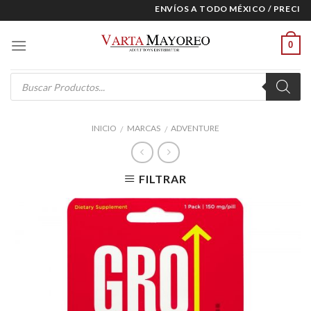
Skip
ENVÍOS A TODO MÉXICO / PRECIOS 
to
content
0
Products
search
INICIO
MARCAS
ADVENTURE
/
/
FILTRAR