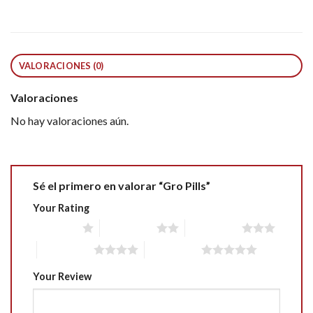
VALORACIONES (0)
Valoraciones
No hay valoraciones aún.
Sé el primero en valorar “Gro Pills”
Your Rating
1 of 5 stars
2 of 5 stars
3 of 5 stars
4 of 5 stars
5 of 5 stars
Your Review