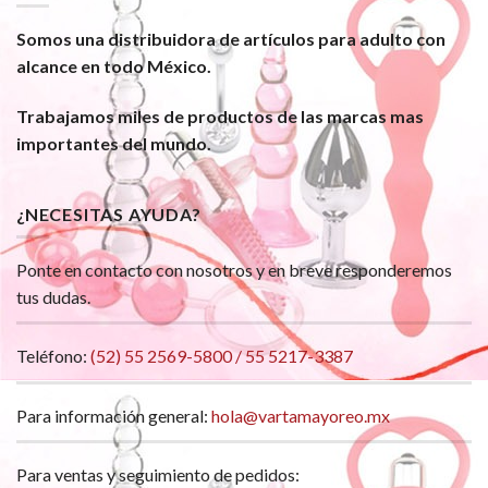
Somos una distribuidora de artículos para adulto con
alcance en todo México.
Trabajamos miles de productos de las marcas mas
importantes del mundo.
¿NECESITAS AYUDA?
Ponte en contacto con nosotros y en breve responderemos
tus dudas.
Teléfono:
(52) 55 2569-5800 / 55 5217-3387
Para información general:
hola@vartamayoreo.mx
Para ventas y seguimiento de pedidos: