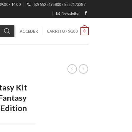
 09:00 - 14:00
(52) 5525695800 / 5552173387
Newsletter
0
ACCEDER
CARRITO /
$
0.00
tasy Kit
 Fantasy
 Edition