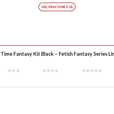
VALORACIONES (0)
t Time Fantasy Kit Black – Fetish Fantasy Series L
stars
4 of 5 stars
5 of 5 stars