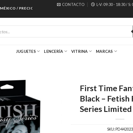
CONTACTO
L-V: 09:30 - 18:30 / S:
CO / PRECIOS ESPECIALES PARA MAYORISTAS
JUGUETES
LENCERÍA
VITRINA
MARCAS
First Time Fan
Black – Fetish
Series Limited
SKU:
PD442023