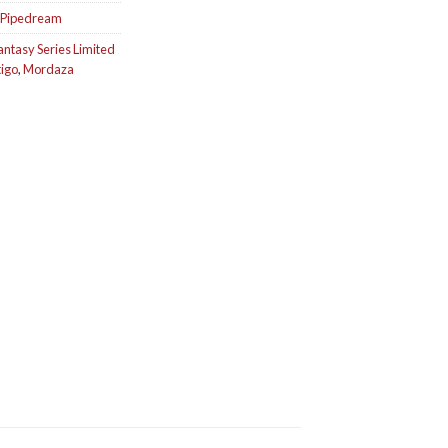
Pipedream
antasy Series Limited
tigo
,
Mordaza