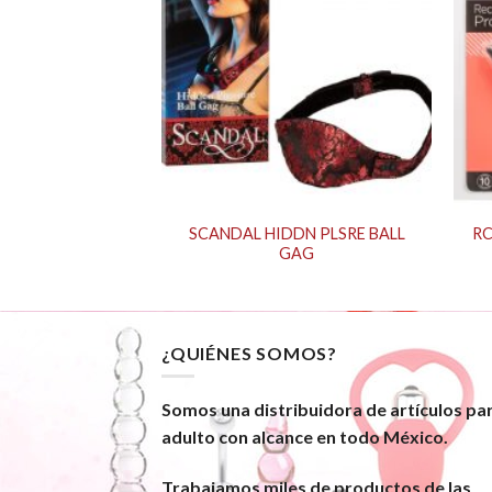
SCANDAL HIDDN PLSRE BALL
RC
e Gentle Kit
GAG
¿QUIÉNES SOMOS?
Somos una distribuidora de artículos pa
adulto con alcance en todo México.
Trabajamos miles de productos de las