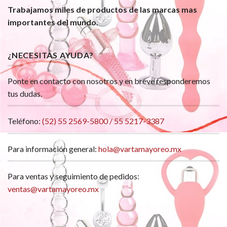
Trabajamos miles de productos de las marcas mas
importantes del mundo.
¿NECESITAS AYUDA?
Ponte en contacto con nosotros y en breve responderemos
tus dudas.
Teléfono:
(52) 55 2569-5800 / 55 5217-3387
Para información general:
hola@vartamayoreo.mx
Para ventas y seguimiento de pedidos:
ventas@vartamayoreo.mx