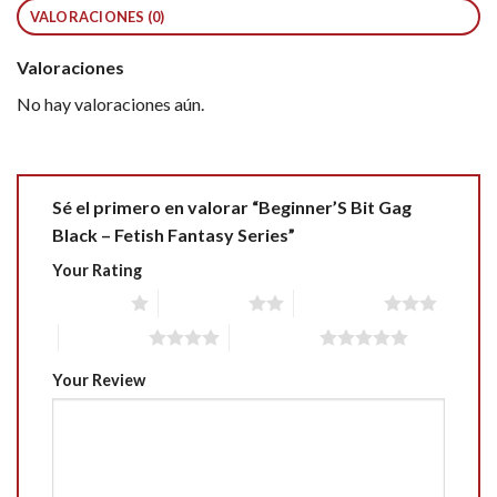
VALORACIONES (0)
Valoraciones
No hay valoraciones aún.
Sé el primero en valorar “Beginner’S Bit Gag
Black – Fetish Fantasy Series”
Your Rating
1 of 5 stars
2 of 5 stars
3 of 5 stars
4 of 5 stars
5 of 5 stars
Your Review