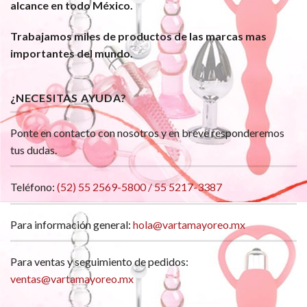
alcance en todo México.
Trabajamos miles de productos de las marcas mas
importantes del mundo.
¿NECESITAS AYUDA?
Ponte en contacto con nosotros y en breve responderemos
tus dudas.
Teléfono:
(52) 55 2569-5800 / 55 5217-3387
Para información general:
hola@vartamayoreo.mx
Para ventas y seguimiento de pedidos:
ventas@vartamayoreo.mx