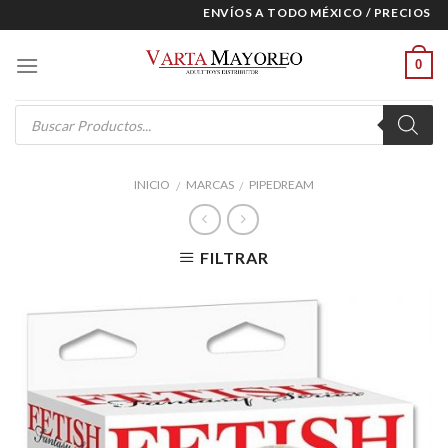
Skip
ENVÍOS A TODO MÉXICO / PRECIOS ESP
to
content
0
Products
search
INICIO
MARCAS
PIPEDREAM
/
/
FILTRAR