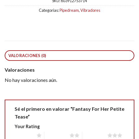
SKU:
603912753714
Categorías:
Pipedream
,
Vibradores
VALORACIONES (0)
Valoraciones
No hay valoraciones aún.
Sé el primero en valorar “Fantasy For Her Petite
Tease”
Your Rating
1 of 5 stars
2 of 5 stars
3 of 5 stars