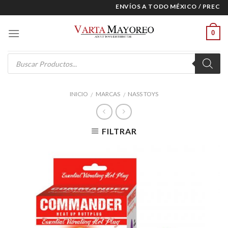
Skip
ENVÍOS A TODO MÉXICO / PRECIOS
to
content
0
Products
search
INICIO
MARCAS
NASS TOYS
/
/
FILTRAR