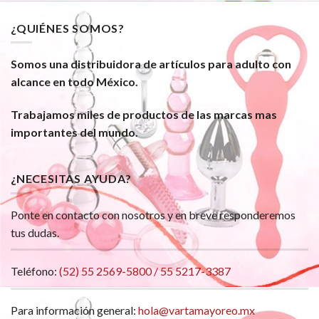
¿QUIÉNES SOMOS?
Somos una distribuidora de artículos para adulto con
alcance en todo México.
Trabajamos miles de productos de las marcas mas
importantes del mundo.
¿NECESITAS AYUDA?
Ponte en contacto con nosotros y en breve responderemos
tus dudas.
Teléfono:
(52) 55 2569-5800 / 55 5217-3387
Para información general:
hola@vartamayoreo.mx