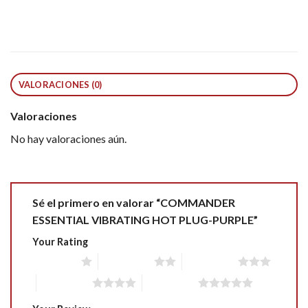
VALORACIONES (0)
Valoraciones
No hay valoraciones aún.
Sé el primero en valorar “COMMANDER
ESSENTIAL VIBRATING HOT PLUG-PURPLE”
Your Rating
1 of 5 stars
2 of 5 stars
3 of 5 stars
4 of 5 stars
5 of 5 stars