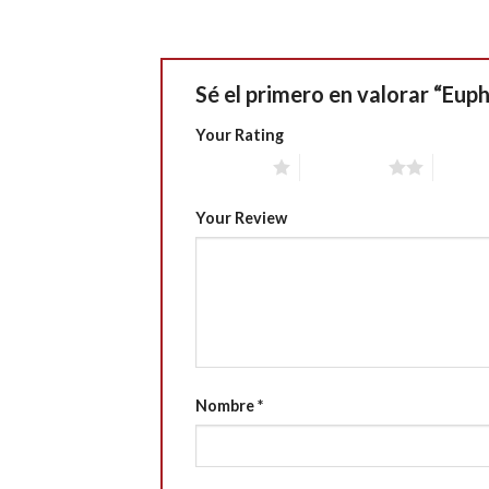
Sé el primero en valorar “Eu
Your Rating
1 of 5 stars
2 of 5 stars
3 of 5 
Your Review
Nombre
*