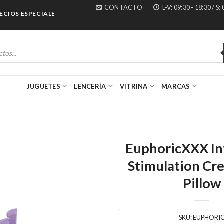
CONTACTO
L-V: 09:30 - 18:30 / S:
OS ESPECIALES PARA MAYORISTAS
JUGUETES
LENCERÍA
VITRINA
MARCAS
EuphoricXXX In
Stimulation Cr
Pillow
SKU:
EUPHORI