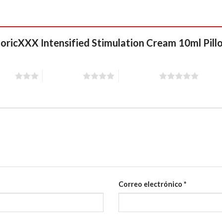
phoricXXX Intensified Stimulation Cream 10ml Pil
stars
4 of 5 stars
5 of 5 stars
Correo electrónico
*