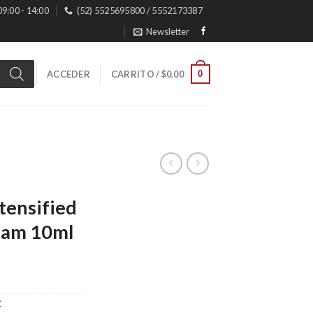
 09:00 - 14:00
(52) 5525695800 / 5552173387
Newsletter
0
ACCEDER
CARRITO /
$
0.00
tensified
eam 10ml
C