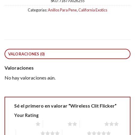
SKU:
716770026255
Categorías:
Anillos Para Pene
,
California Exotics
VALORACIONES (0)
Valoraciones
No hay valoraciones aún.
Sé el primero en valorar “Wireless Clit Flicker”
Your Rating
1 of 5 stars
2 of 5 stars
3 of 5 stars
4 of 5 stars
5 of 5 stars