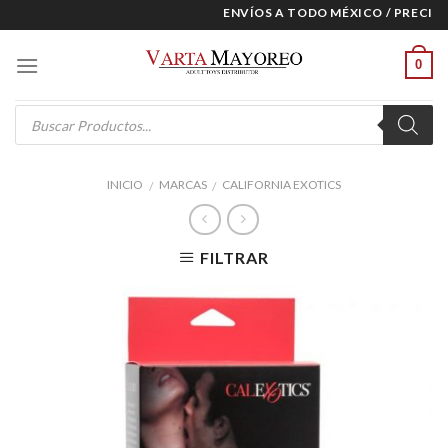
Skip
ENVÍOS A TODO MÉXICO / PRECIOS 
to
content
0
Products
search
INICIO
MARCAS
CALIFORNIA EXOTICS
/
/
FILTRAR