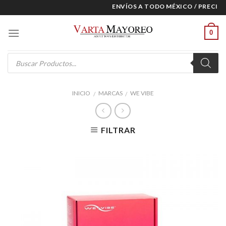
Skip
ENVÍOS A TODO MÉXICO / PRECIOS 
to
content
0
Products
search
INICIO
MARCAS
WE VIBE
/
/
FILTRAR