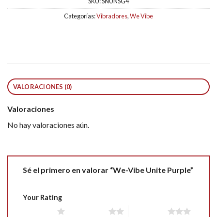
SKU:
SNUNSG4
Categorías:
Vibradores
,
We Vibe
VALORACIONES (0)
Valoraciones
No hay valoraciones aún.
Sé el primero en valorar “We-Vibe Unite Purple”
Your Rating
1 of 5 stars
2 of 5 stars
3 of 5 stars