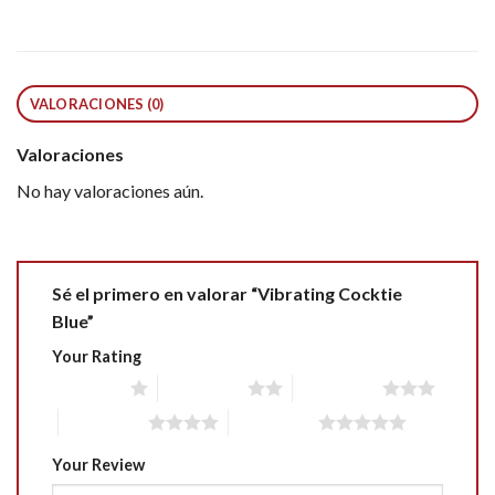
VALORACIONES (0)
Valoraciones
No hay valoraciones aún.
Sé el primero en valorar “Vibrating Cocktie
Blue”
Your Rating
1 of 5 stars
2 of 5 stars
3 of 5 stars
4 of 5 stars
5 of 5 stars
Your Review