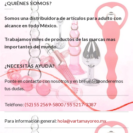
¿QUIÉNES SOMOS?
Somos una distribuidora de artículos para adulto con
alcance en todo México.
Trabajamos miles de productos de las marcas mas
importantes del mundo.
¿NECESITAS AYUDA?
Ponte en contacto con nosotros y en breve responderemos
tus dudas.
Teléfono:
(52) 55 2569-5800 / 55 5217-3387
Para información general:
hola@vartamayoreo.mx