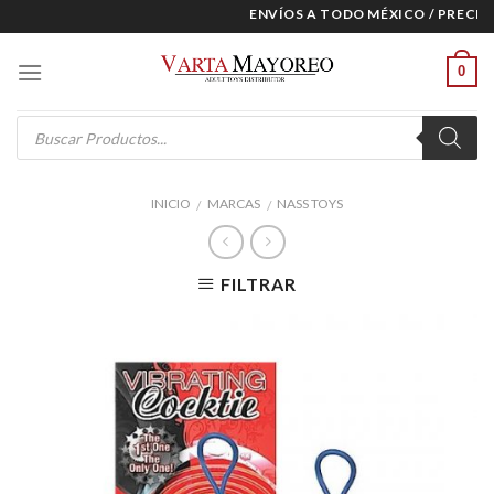
Skip
ENVÍOS A TODO MÉXICO / PRECIOS 
to
content
0
Products
search
INICIO
MARCAS
NASS TOYS
/
/
FILTRAR