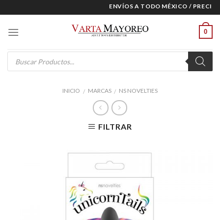
Skip
ENVÍOS A TODO MÉXICO / PRECIOS 
to
content
0
Products
search
INICIO
MARCAS
NS NOVELTIES
/
/
FILTRAR