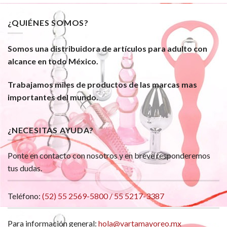
¿QUIÉNES SOMOS?
Somos una distribuidora de artículos para adulto con
alcance en todo México.
Trabajamos miles de productos de las marcas mas
importantes del mundo.
¿NECESITAS AYUDA?
Ponte en contacto con nosotros y en breve responderemos
tus dudas.
Teléfono:
(52) 55 2569-5800 / 55 5217-3387
Para información general:
hola@vartamayoreo.mx