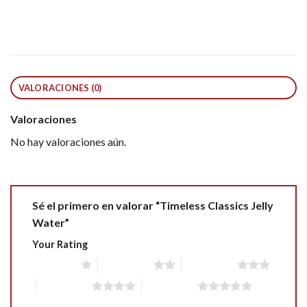
VALORACIONES (0)
Valoraciones
No hay valoraciones aún.
Sé el primero en valorar “Timeless Classics Jelly
Water”
Your Rating
1 of 5 stars
2 of 5 stars
3 of 5 stars
4 of 5 stars
5 of 5 stars