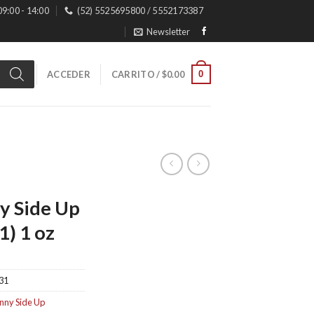
 09:00 - 14:00
(52) 5525695800 / 5552173387
Newsletter
0
ACCEDER
CARRITO /
$
0.00
y Side Up
1) 1 oz
31
nny Side Up