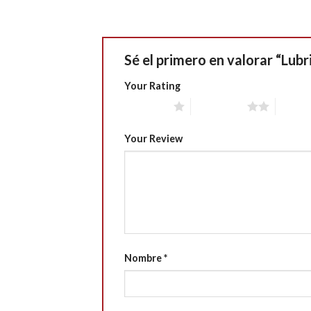
Sé el primero en valorar “Lub
Your Rating
1 of 5 stars
2 of 5 stars
3 of 5 
Your Review
Nombre
*