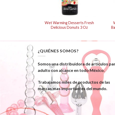
p Kissable Love
Wet Warming Desserts Fresh
erry Kiwi
Delicious Donuts 3 Oz
Ba
¿QUIÉNES SOMOS?
Somos una distribuidora de artículos pa
adulto con alcance en todo México.
Trabajamos miles de productos de las
marcas mas importantes del mundo.