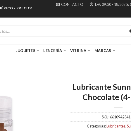
CONTACTO
L-V: 09:30 - 18:30 / S:
CO / PRECIOS ESPECIALES PARA MAYORISTAS
JUGUETES
LENCERÍA
VITRINA
MARCAS
Lubricante Sunn
Chocolate (4-
SKU:
6610942341
Categorías:
Lubricantes
,
Su