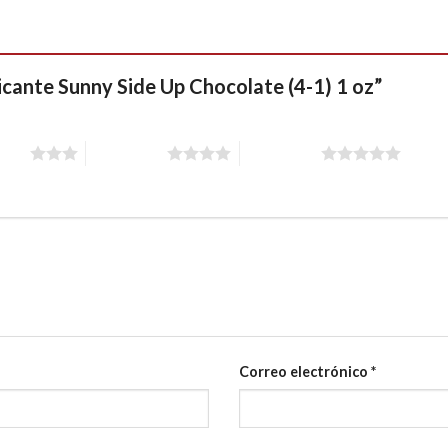
ricante Sunny Side Up Chocolate (4-1) 1 oz”
stars
4 of 5 stars
5 of 5 stars
Correo electrónico
*