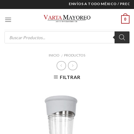
Skip
ENVÍOS A TODO MÉXICO / PRECIOS
to
content
0
Products
search
INICIO
PRODUCTOS
/
FILTRAR