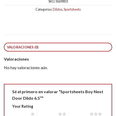
SKU:
SS69803
Categorías:
Dildos
,
Sportsheets
VALORACIONES (0)
Valoraciones
No hay valoraciones aún.
Sé el primero en valorar “Sportsheets Boy Next
Door Dildo 6.5″”
Your Rating
1 of 5 stars
2 of 5 stars
3 of 5 stars