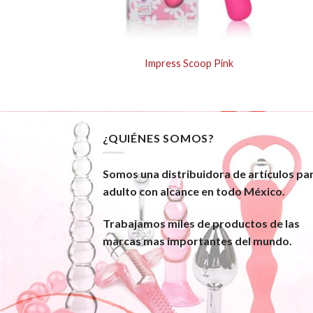
d – Purple
Impress Scoop Pink
¿QUIÉNES SOMOS?
Somos una distribuidora de artículos pa
adulto con alcance en todo México.
Trabajamos miles de productos de las
marcas mas importantes del mundo.