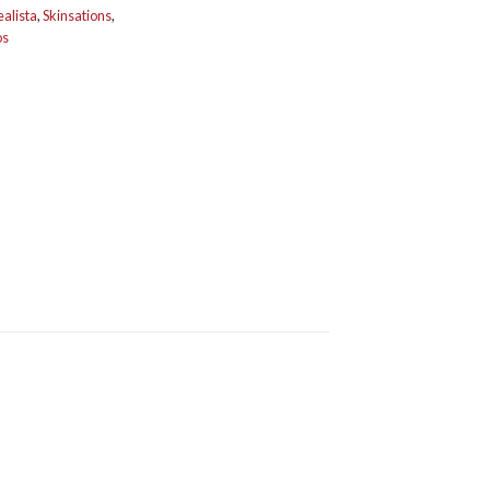
alista
,
Skinsations
,
os