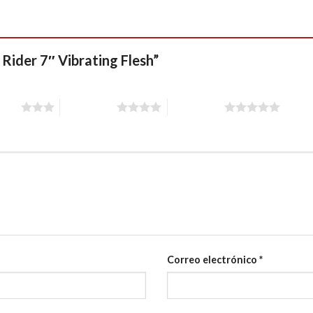
 Rider 7″ Vibrating Flesh”
stars
4 of 5 stars
5 of 5 stars
Correo electrónico
*