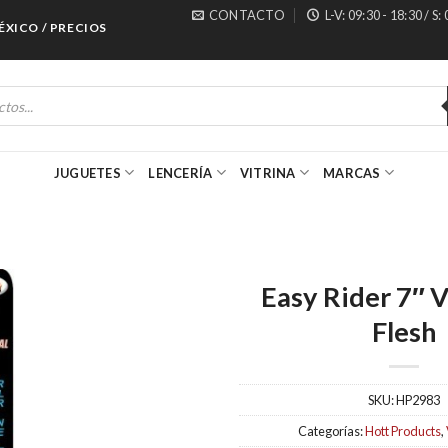
CONTACTO
L-V: 09:30 - 18:30 / S:
O / PRECIOS ESPECIALES PARA MAYORISTAS
JUGUETES
LENCERÍA
VITRINA
MARCAS
Easy Rider 7″ V
Flesh
SKU:
HP2983
Categorías:
Hott Products
,