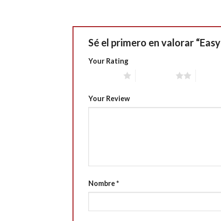
Sé el primero en valorar “Easy
Your Rating
1 of 5 stars
2 of 5 stars
3 of 5 
Your Review
Nombre
*