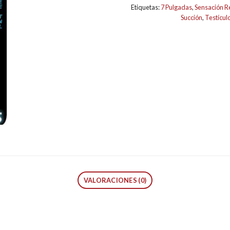
Etiquetas:
7 Pulgadas
,
Sensación Re
Succión
,
Testícul
VALORACIONES (0)