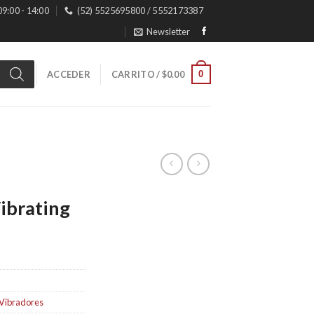
 09:00 - 14:00
(52) 5525695800 / 5552173387
Newsletter
0
ACCEDER
CARRITO /
$
0.00
ibrating
Vibradores