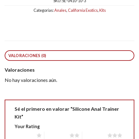
SKU:
SE-0410-10-3
Categorías:
Anales
,
California Exotics
,
Kits
VALORACIONES (0)
Valoraciones
No hay valoraciones aún.
Sé el primero en valorar “Silicone Anal Trainer
Kit”
Your Rating
1 of 5 stars
2 of 5 stars
3 of 5 stars