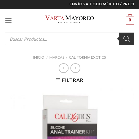
Skip
ENVÍOS A TODO MÉXICO / PRECIOS 
to
content
0
Products
search
INICIO
MARCAS
CALIFORNIA EXOTICS
/
/
FILTRAR