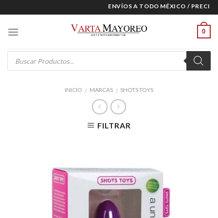
Skip
ENVÍOS A TODO MÉXICO / PRECIOS 
to
content
0
Products
search
INICIO
MARCAS
SHOTS TOYS
/
/
FILTRAR