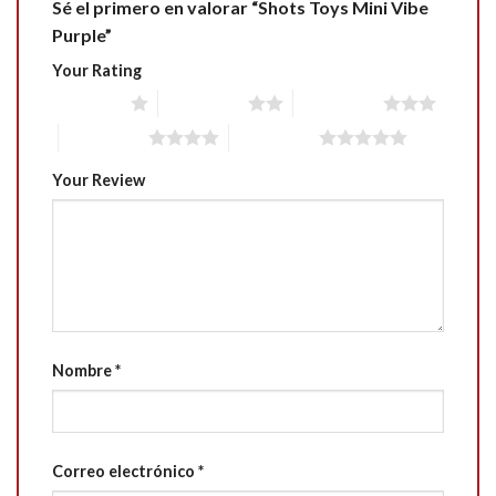
Sé el primero en valorar “Shots Toys Mini Vibe
Purple”
Your Rating
1 of 5 stars
2 of 5 stars
3 of 5 stars
4 of 5 stars
5 of 5 stars
Your Review
Nombre
*
Correo electrónico
*