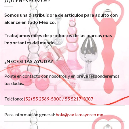
¿QUIÉNES SOMOS?
Somos una distribuidora de artículos para adulto con
alcance en todo México.
Trabajamos miles de productos de las marcas mas
importantes del mundo.
¿NECESITAS AYUDA?
Ponte en contacto con nosotros y en breve responderemos
tus dudas.
Teléfono:
(52) 55 2569-5800 / 55 5217-3387
Para información general:
hola@vartamayoreo.mx