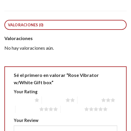
VALORACIONES (0)
Valoraciones
No hay valoraciones aún.
Sé el primero en valorar “Rose Vibrator
w/White Gift box”
Your Rating
1 of 5 stars
2 of 5 stars
3 of 5 stars
4 of 5 stars
5 of 5 stars
Your Review