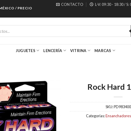
CONTACTO
L-V: 09:30 - 18:30 / S:
ICO / PRECIOS ESPECIALES PARA MAYORISTAS
JUGUETES
LENCERÍA
VITRINA
MARCAS
Rock Hard 1
SKU:
PD983400
Categorías:
Ensanchadores