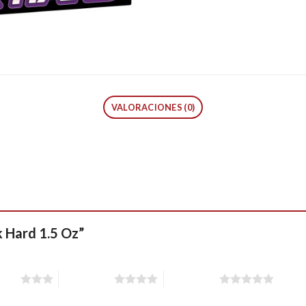
VALORACIONES (0)
k Hard 1.5 Oz”
stars
4 of 5 stars
5 of 5 stars