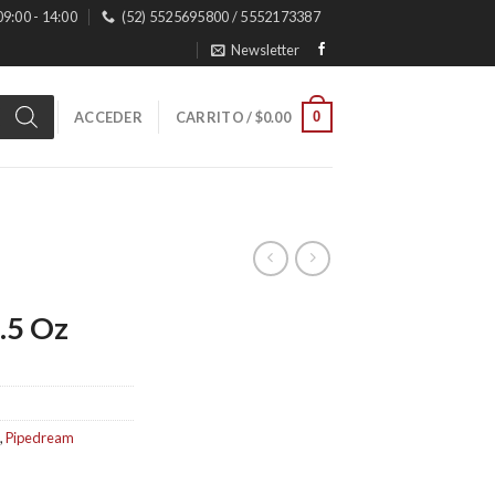
 09:00 - 14:00
(52) 5525695800 / 5552173387
Newsletter
0
ACCEDER
CARRITO /
$
0.00
.5 Oz
,
Pipedream