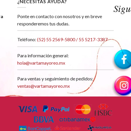
¿NECESITAS AYUDA?
ra
Ponte en contacto con nosotros y en breve
responderemos tus dudas.
Teléfono:
(52) 55 2569-5800 / 55 5217-3387
Para información general:
hola@vartamayoreo.mx
Para ventas y seguimiento de pedidos:
ventas@vartamayoreo.mx