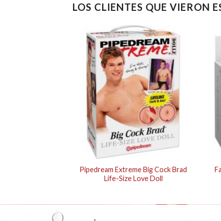
LOS CLIENTES QUE VIERON 
 Ultimate Climax-
Pipedream Extreme Big Cock Brad
F
 Purple
Life-Size Love Doll