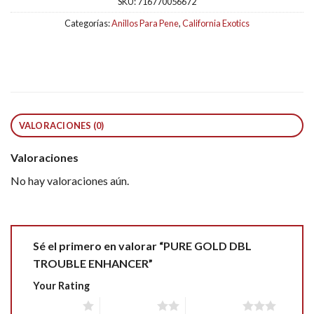
SKU:
716770056672
Categorías:
Anillos Para Pene
,
California Exotics
VALORACIONES (0)
Valoraciones
No hay valoraciones aún.
Sé el primero en valorar “PURE GOLD DBL
TROUBLE ENHANCER”
Your Rating
1 of 5 stars
2 of 5 stars
3 of 5 stars