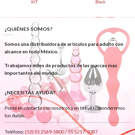
KIT
Black
¿QUIÉNES SOMOS?
Somos una distribuidora de artículos para adulto con
alcance en todo México.
Trabajamos miles de productos de las marcas mas
importantes del mundo.
¿NECESITAS AYUDA?
Ponte en contacto con nosotros y en breve responderemos
tus dudas.
Teléfono:
(52) 55 2569-5800 / 55 5217-3387