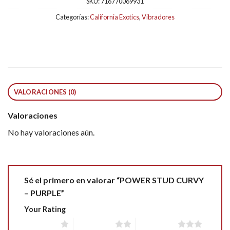
SKU:
716770069931
Categorías:
California Exotics
,
Vibradores
VALORACIONES (0)
Valoraciones
No hay valoraciones aún.
Sé el primero en valorar “POWER STUD CURVY
– PURPLE”
Your Rating
1 of 5 stars
2 of 5 stars
3 of 5 stars