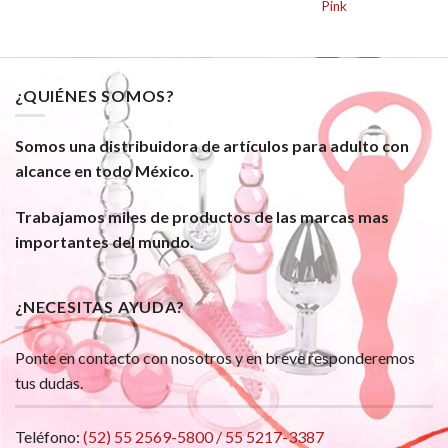
Pink
¿QUIÉNES SOMOS?
Somos una distribuidora de artículos para adulto con
alcance en todo México.
Trabajamos miles de productos de las marcas mas
importantes del mundo.
¿NECESITAS AYUDA?
Ponte en contacto con nosotros y en breve responderemos
tus dudas.
Teléfono:
(52) 55 2569-5800 / 55 5217-3387