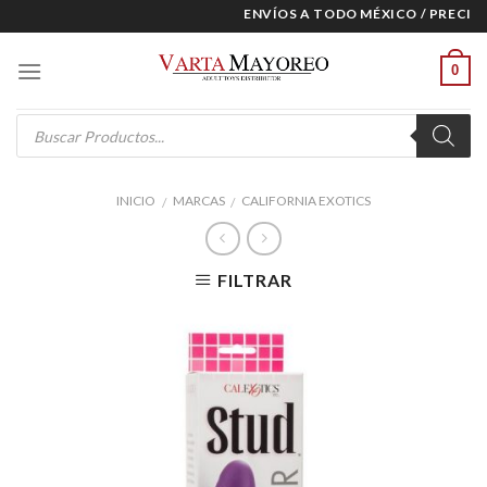
Skip
ENVÍOS A TODO MÉXICO / PRECIOS 
to
content
0
Products
search
INICIO
MARCAS
CALIFORNIA EXOTICS
/
/
FILTRAR